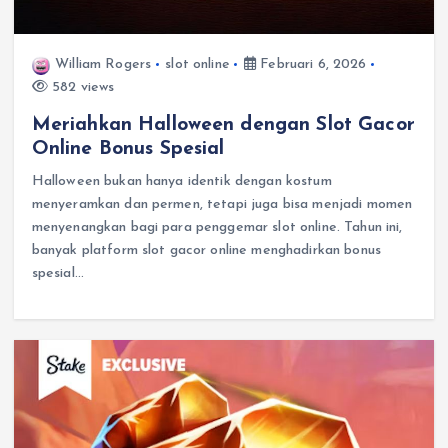
William Rogers
slot online
Februari 6, 2026
582 views
Meriahkan Halloween dengan Slot Gacor
Online Bonus Spesial
Halloween bukan hanya identik dengan kostum
menyeramkan dan permen, tetapi juga bisa menjadi momen
menyenangkan bagi para penggemar slot online. Tahun ini,
banyak platform slot gacor online menghadirkan bonus
spesial…