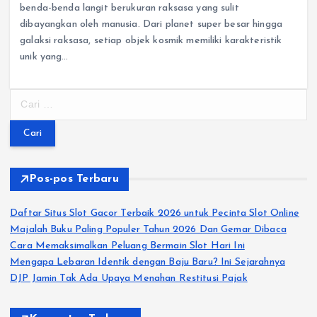
benda-benda langit berukuran raksasa yang sulit
dibayangkan oleh manusia. Dari planet super besar hingga
galaksi raksasa, setiap objek kosmik memiliki karakteristik
unik yang…
C
a
r
i
u
n
Pos-pos Terbaru
t
u
Daftar Situs Slot Gacor Terbaik 2026 untuk Pecinta Slot Online
k
Majalah Buku Paling Populer Tahun 2026 Dan Gemar Dibaca
:
Cara Memaksimalkan Peluang Bermain Slot Hari Ini
Mengapa Lebaran Identik dengan Baju Baru? Ini Sejarahnya
DJP Jamin Tak Ada Upaya Menahan Restitusi Pajak