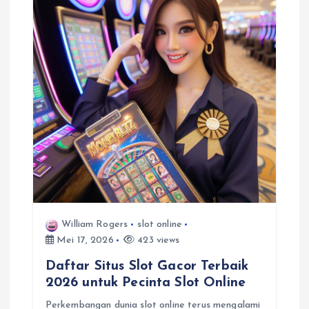
p
o
s
William Rogers
slot online
Mei 17, 2026
423 views
Daftar Situs Slot Gacor Terbaik
2026 untuk Pecinta Slot Online
Perkembangan dunia slot online terus mengalami