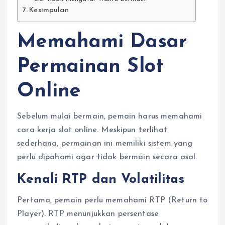
Kesimpulan
Memahami Dasar
Permainan Slot
Online
Sebelum mulai bermain, pemain harus memahami
cara kerja slot online. Meskipun terlihat
sederhana, permainan ini memiliki sistem yang
perlu dipahami agar tidak bermain secara asal.
Kenali RTP dan Volatilitas
Pertama, pemain perlu memahami RTP (Return to
Player). RTP menunjukkan persentase