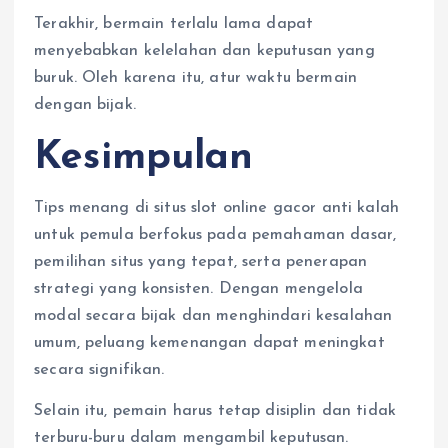
Terakhir, bermain terlalu lama dapat
menyebabkan kelelahan dan keputusan yang
buruk. Oleh karena itu, atur waktu bermain
dengan bijak.
Kesimpulan
Tips menang di situs slot online gacor anti kalah
untuk pemula berfokus pada pemahaman dasar,
pemilihan situs yang tepat, serta penerapan
strategi yang konsisten. Dengan mengelola
modal secara bijak dan menghindari kesalahan
umum, peluang kemenangan dapat meningkat
secara signifikan.
Selain itu, pemain harus tetap disiplin dan tidak
terburu-buru dalam mengambil keputusan.