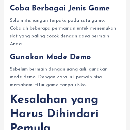
Coba Berbagai Jenis Game
Selain itu, jangan terpaku pada satu game.
Cobalah beberapa permainan untuk menemukan
slot yang paling cocok dengan gaya bermain
Anda.
Gunakan Mode Demo
Sebelum bermain dengan uang asli, gunakan
mode demo. Dengan cara ini, pemain bisa
memahami fitur game tanpa risiko.
Kesalahan yang
Harus Dihindari
Pemula