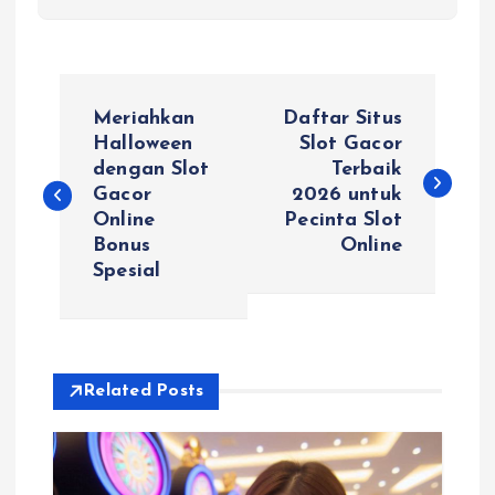
N
Meriahkan
Daftar Situs
a
Halloween
Slot Gacor
dengan Slot
Terbaik
Gacor
2026 untuk
v
Online
Pecinta Slot
Bonus
Online
i
Spesial
g
a
Related Posts
s
i