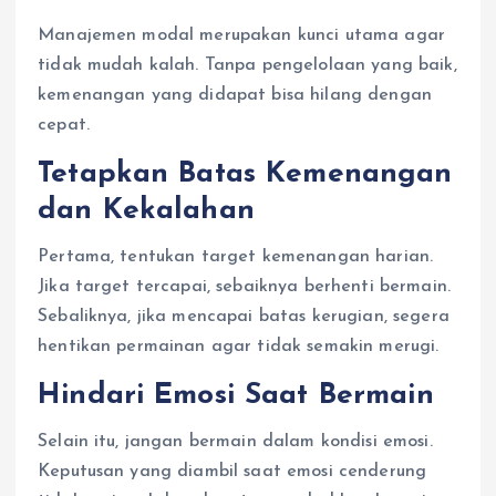
Manajemen modal merupakan kunci utama agar
tidak mudah kalah. Tanpa pengelolaan yang baik,
kemenangan yang didapat bisa hilang dengan
cepat.
Tetapkan Batas Kemenangan
dan Kekalahan
Pertama, tentukan target kemenangan harian.
Jika target tercapai, sebaiknya berhenti bermain.
Sebaliknya, jika mencapai batas kerugian, segera
hentikan permainan agar tidak semakin merugi.
Hindari Emosi Saat Bermain
Selain itu, jangan bermain dalam kondisi emosi.
Keputusan yang diambil saat emosi cenderung