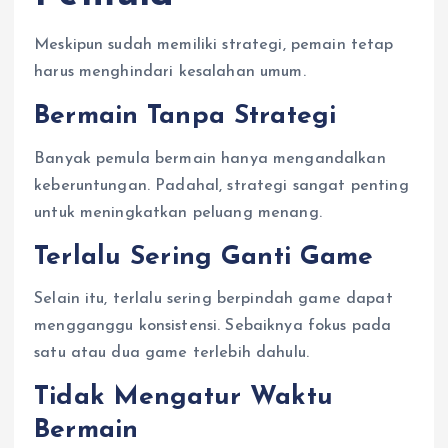
Meskipun sudah memiliki strategi, pemain tetap
harus menghindari kesalahan umum.
Bermain Tanpa Strategi
Banyak pemula bermain hanya mengandalkan
keberuntungan. Padahal, strategi sangat penting
untuk meningkatkan peluang menang.
Terlalu Sering Ganti Game
Selain itu, terlalu sering berpindah game dapat
mengganggu konsistensi. Sebaiknya fokus pada
satu atau dua game terlebih dahulu.
Tidak Mengatur Waktu
Bermain