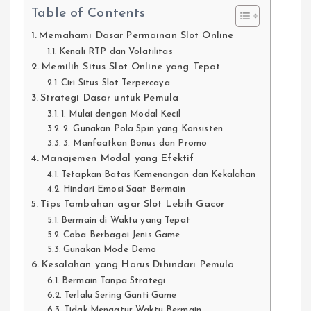
Table of Contents
Memahami Dasar Permainan Slot Online
Kenali RTP dan Volatilitas
Memilih Situs Slot Online yang Tepat
Ciri Situs Slot Terpercaya
Strategi Dasar untuk Pemula
1. Mulai dengan Modal Kecil
2. Gunakan Pola Spin yang Konsisten
3. Manfaatkan Bonus dan Promo
Manajemen Modal yang Efektif
Tetapkan Batas Kemenangan dan Kekalahan
Hindari Emosi Saat Bermain
Tips Tambahan agar Slot Lebih Gacor
Bermain di Waktu yang Tepat
Coba Berbagai Jenis Game
Gunakan Mode Demo
Kesalahan yang Harus Dihindari Pemula
Bermain Tanpa Strategi
Terlalu Sering Ganti Game
Tidak Mengatur Waktu Bermain