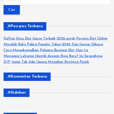
a
r
i
u
n
Pos-pos Terbaru
t
u
Daftar Situs Slot Gacor Terbaik 2026 untuk Pecinta Slot Online
k
Majalah Buku Paling Populer Tahun 2026 Dan Gemar Dibaca
:
Cara Memaksimalkan Peluang Bermain Slot Hari Ini
Mengapa Lebaran Identik dengan Baju Baru? Ini Sejarahnya
DJP Jamin Tak Ada Upaya Menahan Restitusi Pajak
Komentar Terbaru
Sidebar