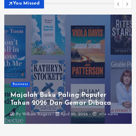
You Missed
Business
Majalah Buku Paling Populer
Tahun 2026 Dan Gemar Dibaca
By
William Rogers
April 30, 2026
404 views