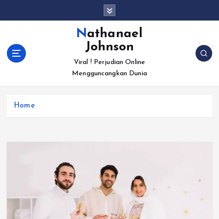
S
k
i
Nathanael
p
Johnson
t
o
Viral ! Perjudian Online
c
Mengguncangkan Dunia
o
n
Home
t
e
n
t