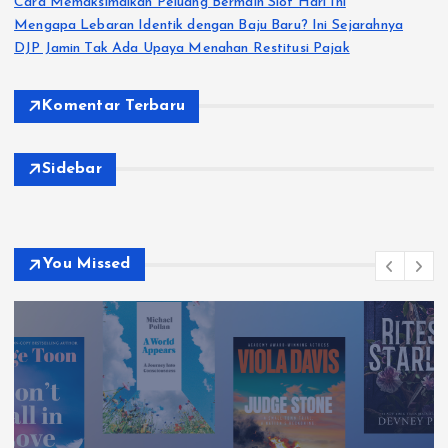
Cara Memaksimalkan Peluang Bermain Slot Hari Ini
Mengapa Lebaran Identik dengan Baju Baru? Ini Sejarahnya
DJP Jamin Tak Ada Upaya Menahan Restitusi Pajak
Komentar Terbaru
Sidebar
You Missed