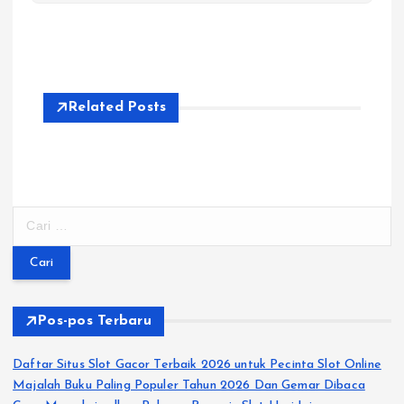
Related Posts
C
a
r
i
u
n
Pos-pos Terbaru
t
u
Daftar Situs Slot Gacor Terbaik 2026 untuk Pecinta Slot Online
k
Majalah Buku Paling Populer Tahun 2026 Dan Gemar Dibaca
: