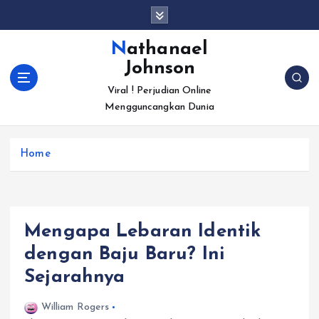
S
k
i
Nathanael
p
Johnson
t
o
Viral ! Perjudian Online
c
Mengguncangkan Dunia
o
n
Home
t
e
n
t
Mengapa Lebaran Identik
dengan Baju Baru? Ini
Sejarahnya
William Rogers