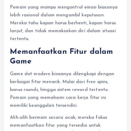
Pemain yang mampu mengontrol emosi biasanya
lebih rasional dalam mengambil keputusan.
Mereka tahu kapan harus berhenti, kapan harus
lanjut, dan tidak memaksakan diri dalam situasi
tertentu.
Memanfaatkan Fitur dalam
Game
Game slot modern biasanya dilengkapi dengan
berbagai fitur menarik. Mulai dari free spins,
bonus rounds, hingga sistem reward tertentu.
Pemain yang memahami cara kerja fitur ini
memiliki keunggulan tersendiri.
Alih-alih bermain secara acak, mereka fokus
memanfaatkan fitur yang tersedia untuk