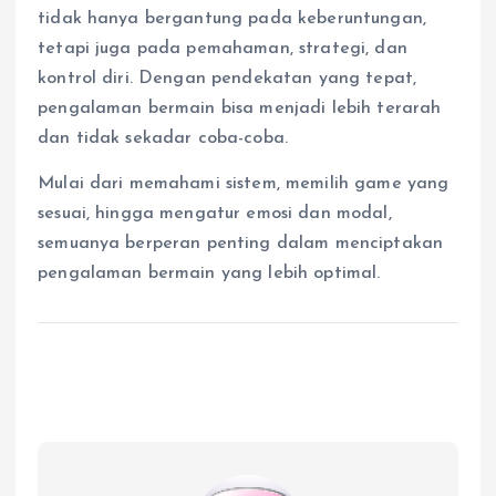
tidak hanya bergantung pada keberuntungan,
tetapi juga pada pemahaman, strategi, dan
kontrol diri. Dengan pendekatan yang tepat,
pengalaman bermain bisa menjadi lebih terarah
dan tidak sekadar coba-coba.
Mulai dari memahami sistem, memilih game yang
sesuai, hingga mengatur emosi dan modal,
semuanya berperan penting dalam menciptakan
pengalaman bermain yang lebih optimal.