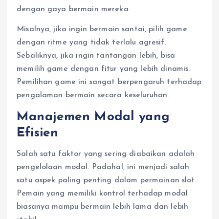
dengan gaya bermain mereka.
Misalnya, jika ingin bermain santai, pilih game
dengan ritme yang tidak terlalu agresif.
Sebaliknya, jika ingin tantangan lebih, bisa
memilih game dengan fitur yang lebih dinamis.
Pemilihan game ini sangat berpengaruh terhadap
pengalaman bermain secara keseluruhan.
Manajemen Modal yang
Efisien
Salah satu faktor yang sering diabaikan adalah
pengelolaan modal. Padahal, ini menjadi salah
satu aspek paling penting dalam permainan slot.
Pemain yang memiliki kontrol terhadap modal
biasanya mampu bermain lebih lama dan lebih