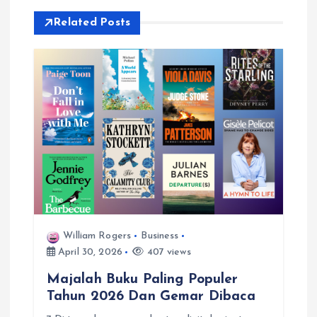
a
Related Posts
s
i
p
o
s
William Rogers
Business
April 30, 2026
407 views
Majalah Buku Paling Populer
Tahun 2026 Dan Gemar Dibaca