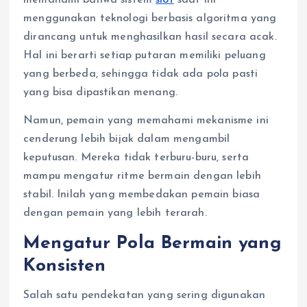
memahami bahwa sistem
slot
saat ini
menggunakan teknologi berbasis algoritma yang
dirancang untuk menghasilkan hasil secara acak.
Hal ini berarti setiap putaran memiliki peluang
yang berbeda, sehingga tidak ada pola pasti
yang bisa dipastikan menang.
Namun, pemain yang memahami mekanisme ini
cenderung lebih bijak dalam mengambil
keputusan. Mereka tidak terburu-buru, serta
mampu mengatur ritme bermain dengan lebih
stabil. Inilah yang membedakan pemain biasa
dengan pemain yang lebih terarah.
Mengatur Pola Bermain yang
Konsisten
Salah satu pendekatan yang sering digunakan