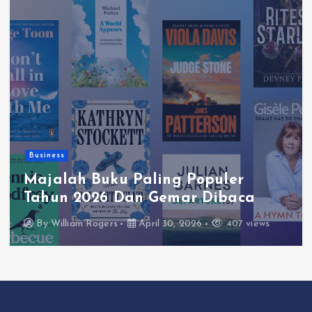
Business
Majalah Buku Paling Populer
Tahun 2026 Dan Gemar Dibaca
By
William Rogers
April 30, 2026
407 views