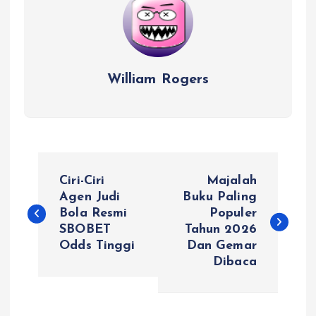
William Rogers
N
Ciri-Ciri
Majalah
a
Agen Judi
Buku Paling
Bola Resmi
Populer
SBOBET
Tahun 2026
v
Odds Tinggi
Dan Gemar
Dibaca
i
g