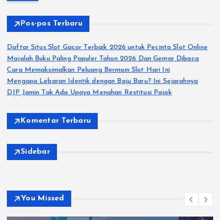
i
u
n
Pos-pos Terbaru
t
u
Daftar Situs Slot Gacor Terbaik 2026 untuk Pecinta Slot Online
k
Majalah Buku Paling Populer Tahun 2026 Dan Gemar Dibaca
:
Cara Memaksimalkan Peluang Bermain Slot Hari Ini
Mengapa Lebaran Identik dengan Baju Baru? Ini Sejarahnya
DJP Jamin Tak Ada Upaya Menahan Restitusi Pajak
Komentar Terbaru
Sidebar
You Missed